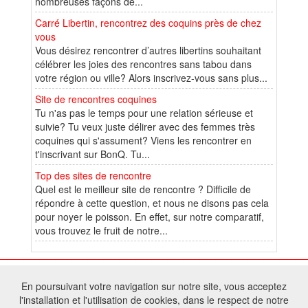
nombreuses façons de...
Carré Libertin, rencontrez des coquins près de chez
vous
Vous désirez rencontrer d’autres libertins souhaitant
célébrer les joies des rencontres sans tabou dans
votre région ou ville? Alors inscrivez-vous sans plus...
Site de rencontres coquines
Tu n'as pas le temps pour une relation sérieuse et
suivie? Tu veux juste délirer avec des femmes très
coquines qui s'assument? Viens les rencontrer en
t'inscrivant sur BonQ. Tu...
Top des sites de rencontre
Quel est le meilleur site de rencontre ? Difficile de
répondre à cette question, et nous ne disons pas cela
pour noyer le poisson. En effet, sur notre comparatif,
vous trouvez le fruit de notre...
© 2026 W@T (Fork durable de Arfooo) | Accompagné par :
Robothumb
,
En poursuivant votre navigation sur notre site, vous acceptez
FontAwesome
l'installation et l'utilisation de cookies, dans le respect de notre
Tous droits réservés - Toute reproduction du contenu de ce site, même